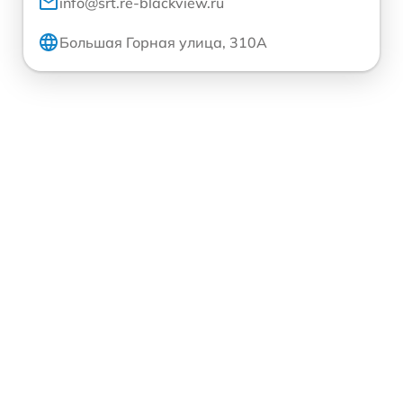
info@srt.re-blackview.ru
Большая Горная улица, 310А