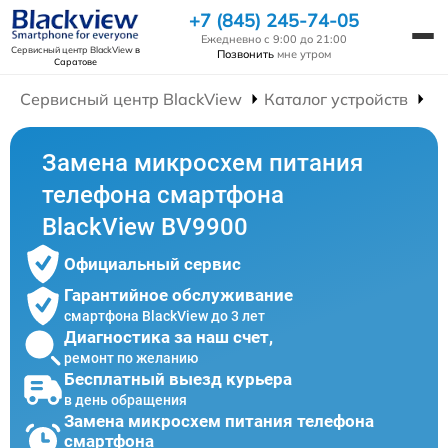
+7 (845) 245-74-05
Ежедневно с 9:00 до 21:00
Сервисный центр BlackView
в
Позвонить
мне утром
Саратове
Сервисный центр BlackView
Каталог устройств
Р
Замена микросхем питания
телефона смартфона
BlackView BV9900
Официальный сервис
Гарантийное обслуживание
смартфона BlackView до 3 лет
Диагностика за наш счет,
ремонт по желанию
Бесплатный выезд курьера
в день обращения
Замена микросхем питания телефона
смартфона