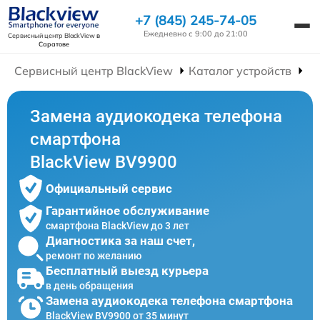
+7 (845) 245-74-05
Ежедневно с 9:00 до 21:00
Сервисный центр BlackView
в
Саратове
Сервисный центр BlackView
Каталог устройств
Р
Замена аудиокодека телефона
смартфона
BlackView BV9900
Официальный сервис
Гарантийное обслуживание
смартфона BlackView до 3 лет
Диагностика за наш счет,
ремонт по желанию
Бесплатный выезд курьера
в день обращения
Замена аудиокодека телефона смартфона
BlackView BV9900 от 35 минут