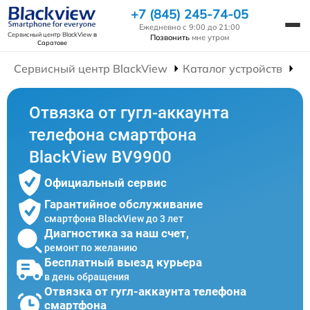
+7 (845) 245-74-05
Ежедневно с 9:00 до 21:00
Сервисный центр BlackView
в
Позвонить
мне утром
Саратове
Сервисный центр BlackView
Каталог устройств
Р
Отвязка от гугл-аккаунта
телефона смартфона
BlackView BV9900
Официальный сервис
Гарантийное обслуживание
смартфона BlackView до 3 лет
Диагностика за наш счет,
ремонт по желанию
Бесплатный выезд курьера
в день обращения
Отвязка от гугл-аккаунта телефона
смартфона