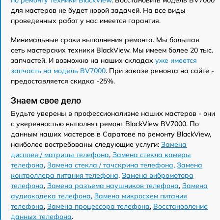
для мастеров не будет новой задачей. На все виды
проведенных работ у нас имеется гарантия.
Минимальные сроки выполнения ремонта. Мы большая
сеть мастерских техники BlackView. Мы имеем более 20 тыс.
запчастей. И возможно на наших складах
уже имеется
запчасть на модель BV7000
. При заказе ремонта на сайте -
предоставляется скидка -25%.
Знаем свое дело
Будьте уверены в профессионализме наших мастеров - они
с уверенностью выполнят ремонт BlackView BV7000. По
данным наших мастеров в Саратове по ремонту BlackView,
наиболее востребованы следующие услуги:
Замена
дисплея / матрицы телефона
,
Замена стекла камеры
телефона
,
Замена стекла / тачскрина телефона
,
Замена
контроллера питания телефона
,
Замена вибромотора
телефона
,
Замена разъема наушников телефона
,
Замена
аудиокодека телефона
,
Замена микросхем питания
телефона
,
Замена процессора телефона
,
Восстановление
данных телефона
.