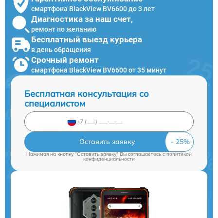
смартфона BlackView BV6600 до 3 лет
Диагностика за наш счет,
ремонт по желанию
Бесплатный выезд курьера
в день обращения
Срочный ремонт
смартфона BlackView BV6600 от 35 минут
Бесплатная консультация со
специалистом
Оставить заявку
Нажимая на кнопку "Оставить заявку" Вы соглашаетесь c
политикой
конфиденциальности