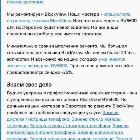
преимуществами
.
Мы ремонтируем BlackView. Наши мастера -
специалисты
по ремонту техники BlackView
. Восстановить модель BV6600
для мастеров не будет новой задачей. На все виды
проведенных работ у нас имеется гарантия.
Минимальные сроки выполнения ремонта. Мы большая
сеть мастерских техники BlackView. Мы имеем более 20 тыс.
запчастей. И возможно на наших складах
уже имеется
запчасть на модель BV6600
. При заказе ремонта на сайте -
предоставляется скидка -25%.
Знаем свое дело
Будьте уверены в профессионализме наших мастеров - они
с уверенностью выполнят ремонт BlackView BV6600. По
данным наших мастеров в Саратове по ремонту BlackView,
наиболее востребованы следующие услуги:
Замена
дисплея / матрицы телефона
,
Замена стекла камеры
телефона
,
Замена стекла / тачскрина телефона
,
Замена
контроллера питания телефона
,
Замена вибромотора
телефона
,
Замена разъема наушников телефона
,
Замена