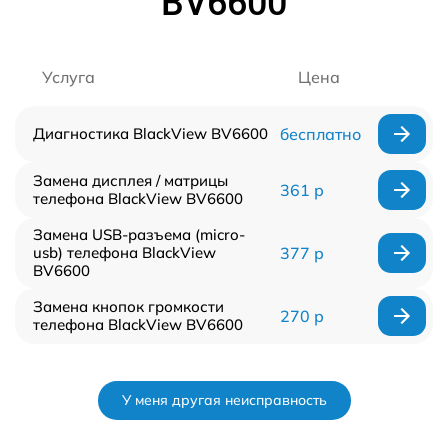
BV6600
Услуга
Цена
Диагностика BlackView BV6600
бесплатно
Замена дисплея / матрицы
361 р
телефона BlackView BV6600
Замена USB-разъема (micro-
usb) телефона BlackView
377 р
BV6600
Замена кнопок громкости
270 р
телефона BlackView BV6600
У меня другая неисправность